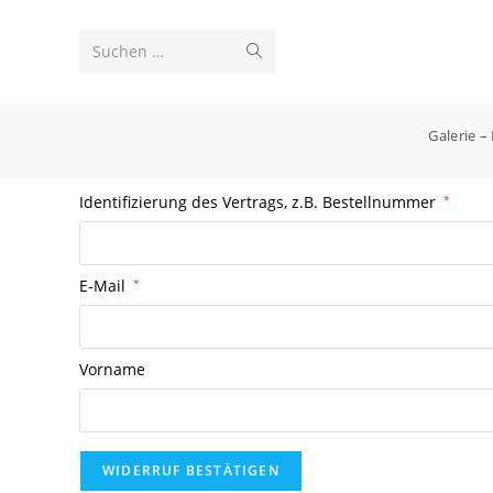
Zum
Inhalt
Suche
Suchen …
springen
starten
Galerie –
Identifizierung des Vertrags, z.B. Bestellnummer
*
E-Mail
*
E-Mail
Vorname
(wiederholen)
*
WIDERRUF BESTÄTIGEN