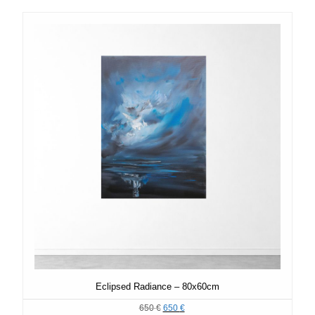
Eclipsed Radiance – 80x60cm
650
€
Ursprünglicher
650
€
Aktueller