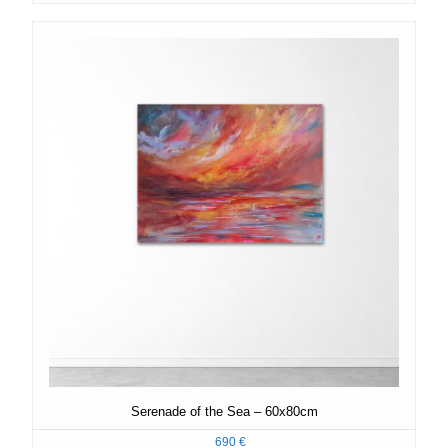
Preis
Preis
war:
ist:
650 €
650 €.
Serenade of the Sea – 60x80cm
690
€