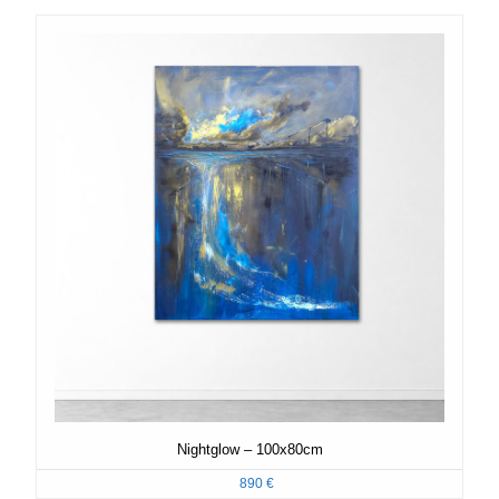
Nightglow – 100x80cm
890
€