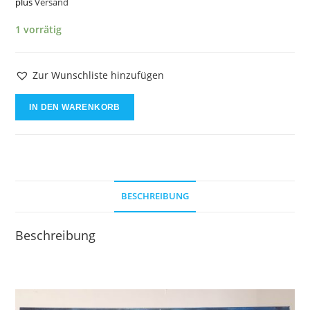
plus
Versand
1 vorrätig
Zur Wunschliste hinzufügen
Sea
IN DEN WARENKORB
of
blue
-
60x80cm
Menge
BESCHREIBUNG
Beschreibung