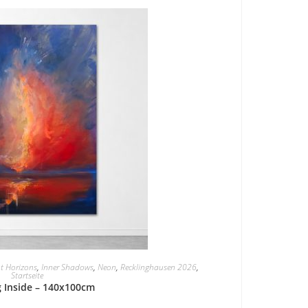
nt Horizons
,
Inner Shadows
,
Neon
,
Recklinghausen 2026
,
Startseite
 Inside – 140x100cm