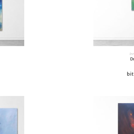
In
D
bi