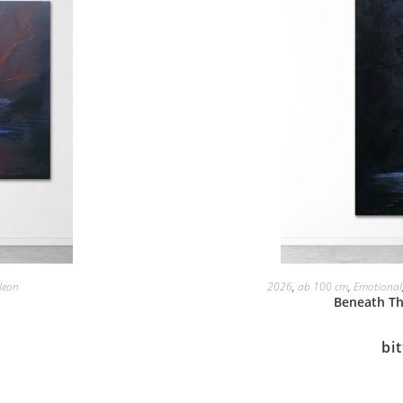
Neon
2026
,
ab 100 cm
,
Emotional
Beneath Th
bi