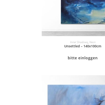
Inner Shadows
,
Neon
Unsettled – 140x100cm
bitte einloggen