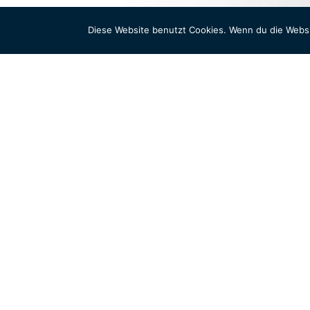
Diese Website benutzt Cookies. Wenn du die Websi
2025
,
50 bis 100 cm
,
Inner Shadows
,
Reckling
Nightglow – 100x80cm
bitte einloggen