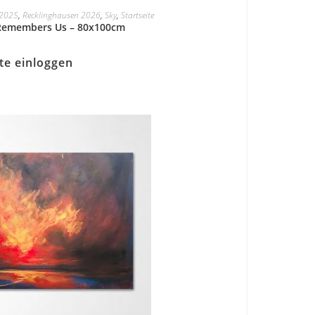
a2025
,
Recklinghausen 2026
,
Sky
,
Startseite
 Remembers Us – 80x100cm
tte einloggen