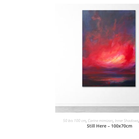
50 bis 100 cm
,
Carine mimizan
,
Inner Shadows
Still Here – 100x70cm