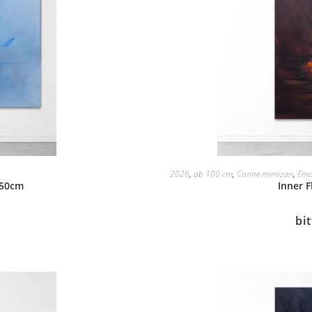
2026
,
ab 100 cm
,
Carine mimizan
,
Emo
150cm
Inner 
bi