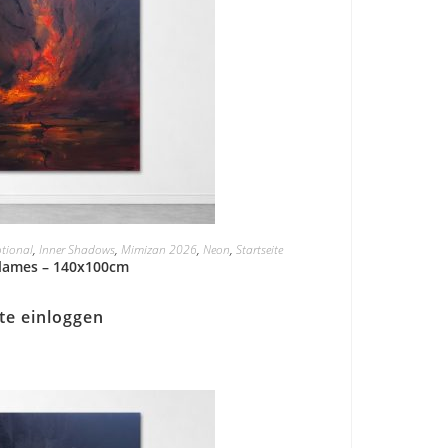
tional
,
Inner Shadows
,
Mimizan 2026
,
Neon
,
Startseite
Flames – 140x100cm
tte einloggen