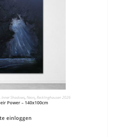
,
Inner Shadows
,
Neon
,
Recklinghausen 2026
eir Power – 140x100cm
tte einloggen