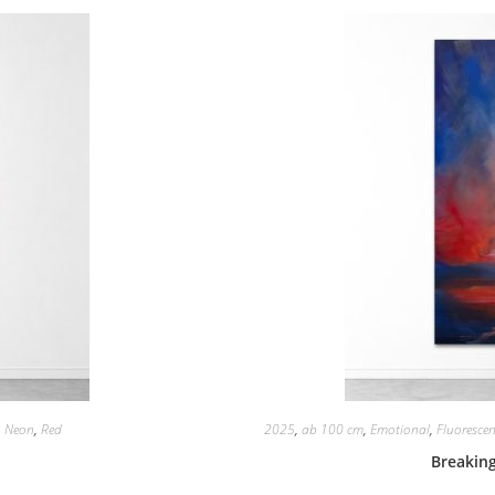
,
Neon
,
Red
2025
,
ab 100 cm
,
Emotional
,
Fluoresce
Breaking