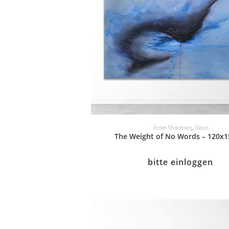
Inner Shadows
,
Neon
The Weight of No Words – 120x
bitte einloggen