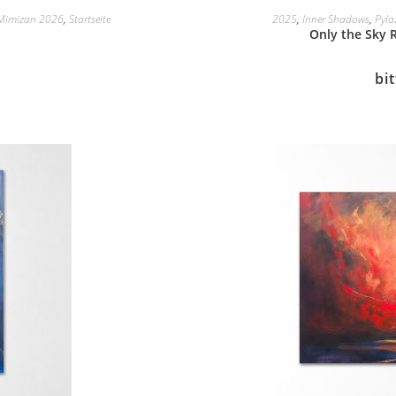
Mimizan 2026
,
Startseite
2025
,
Inner Shadows
,
Pyl
Only the Sky
bi