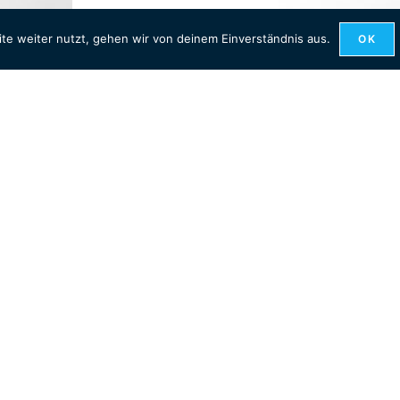
te weiter nutzt, gehen wir von deinem Einverständnis aus.
OK
hausen 2026
2025
,
ab 100 cm
,
Bisca2025
,
Emotional
,
I
A Sky Full of
bi