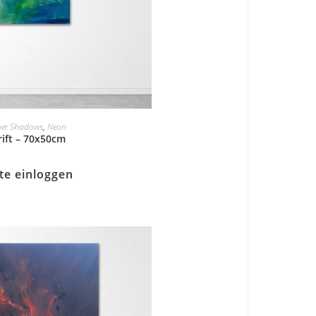
ner Shadows
,
Neon
rift – 70x50cm
tte einloggen