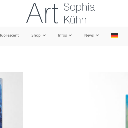
Fluorescent
Shop
Infos
News