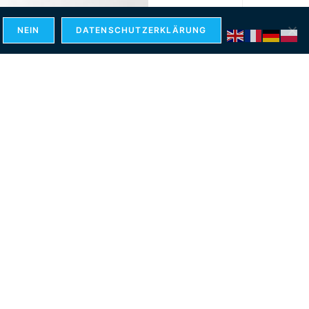
NEIN
DATENSCHUTZERKLÄRUNG
nner Shadows
,
JUSTART
,
Kunstpunkt 2025
,
Neon
,
Pyla2025
,
Red
 the Unspoken – 100x150cm
tte einloggen