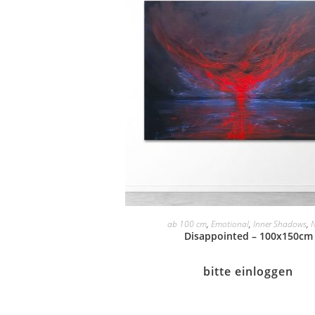
ab 100 cm
,
Emotional
,
Inner Shadows
,
Disappointed – 100x150cm
bitte einloggen