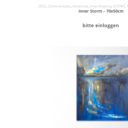
2025
,
Carine mimizan
,
Emotional
,
Inner Shadows
,
JUSTART
,
Inner Storm – 70x50cm
bitte einloggen